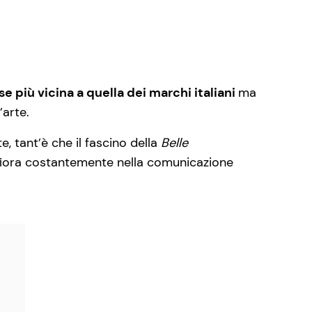
se più vicina a quella dei marchi italiani
ma
’arte.
, tant’è che il fascino della
Belle
ffiora costantemente nella comunicazione