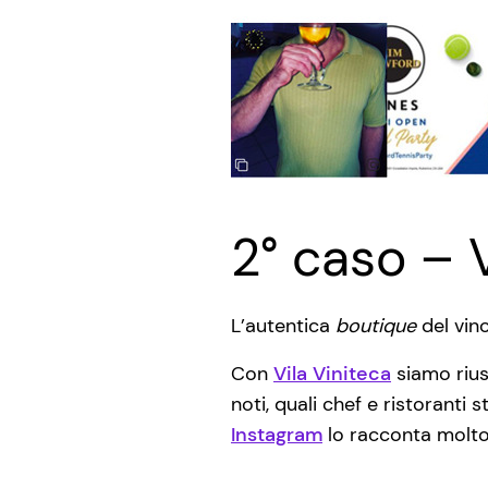
2° caso – 
L’autentica
boutique
del vino
Con
Vila Viniteca
siamo riusc
noti, quali chef e ristoranti 
Instagram
lo racconta molto