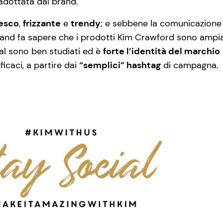
dottata dal brand.
resco
,
frizzante
e
trendy
; e sebbene la comunicazione
 brand fa sapere che i prodotti Kim Crawford sono amp
ial sono ben studiati ed è
forte l’identità del marchio
icaci, a partire dai
“semplici” hashtag
di campagna.