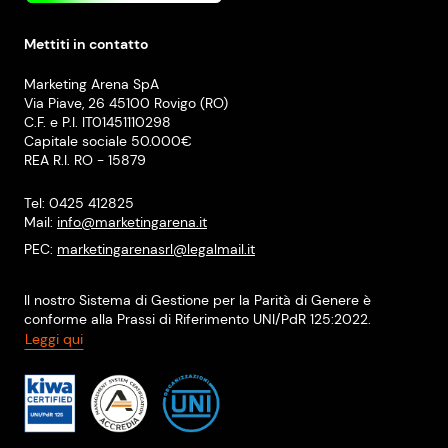
Mettiti in contatto
Marketing Arena SpA
Via Piave, 26 45100 Rovigo (RO)
C.F. e P.I. IT01451110298
Capitale sociale 50.000€
REA R.I. RO - 15879
Tel: 0425 412825
Mail:
info@marketingarena.it
PEC:
marketingarenasrl@legalmail.it
Il nostro Sistema di Gestione per la Parità di Genere è
conforme alla Prassi di Riferimento UNI/PdR 125:2022.
Leggi qui