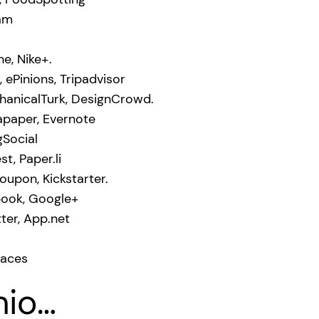
ram
e, Nike+.
, ePinions, Tripadvisor
anicalTurk, DesignCrowd.
apaper, Evernote
gSocial
st, Paper.li
upon, Kickstarter.
ook, Google+
tter, App.net
paces
hio…