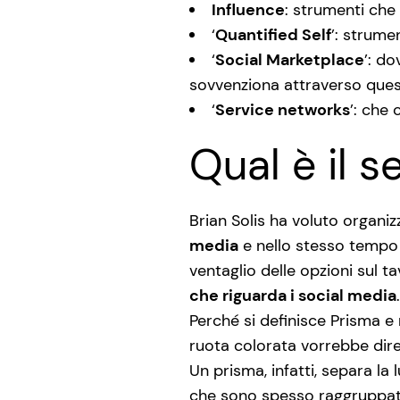
Influence
: strumenti che 
‘
Quantified Self
’: strume
‘
Social Marketplace
’: d
sovvenziona attraverso questi
‘
Service networks
’: che 
Qual è il 
Brian Solis ha voluto organiz
media
e nello stesso tempo d
ventaglio delle opzioni sul t
che riguarda i social media
.
Perché si definisce Prisma e
ruota colorata vorrebbe dire 
Un prisma, infatti, separa la 
che sono spesso raggruppate,