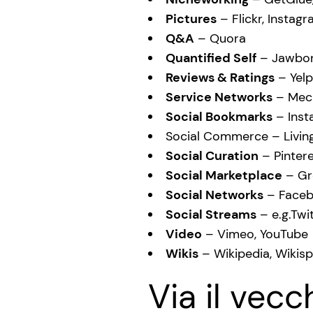
Pictures
– Flickr, Instag
Q&A
– Quora
Quantified Self
– Jawbon
Reviews & Ratings
– Yelp
Service Networks
– Mech
Social Bookmarks
– Inst
Social Commerce – Livin
Social Curation
– Pintere
Social Marketplace
– Gro
Social Networks
– Faceb
Social Streams
– e.g.Twi
Video
– Vimeo, YouTube
Wikis
– Wikipedia, Wikis
Via il vecc