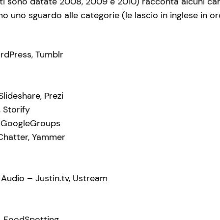
ti sono datate 2008, 2009 e 2010) racconta alcuni cam
Diamo uno sguardo alle categorie (le lascio in inglese in
dPress, Tumblr
ideshare, Prezi
 Storify
GoogleGroups
Chatter, Yammer
Audio – Justin.tv, Ustream
, FoodSpotting