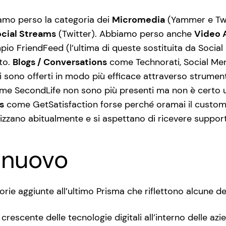
iamo perso la categoria dei
Micromedia
(Yammer e Twit
cial Streams
(Twitter). Abbiamo perso anche
Video 
o FriendFeed (l’ultima di queste sostituita da Social
to.
Blogs / Conversations
come Technorati, Social Men
i sono offerti in modo più efficace attraverso strumen
e SecondLife non sono più presenti ma non è certo un
s
come GetSatisfaction forse perché oramai il customer
ilizzano abitualmente e si aspettano di ricevere suppor
l nuovo
ie aggiunte all’ultimo Prisma che riflettono alcune del
o crescente delle tecnologie digitali all’interno delle azi