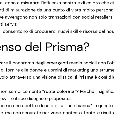
aiutano a misurare l’influenza nostra e di coloro che c
nti di misurazione da una punto di vista molto personal
ove avvengono non solo transazioni con social retailers 
 servizi;
ci consentono di procurarci nuovi skill e risorse dal no
senso del Prisma?
zare il panorama degli emergenti media sociali con l’ob
i fornire alle donne e uomini di marketing uno strument
avolo attraverso una visione olistica.
Il Prisma è così d
 non semplicemente “ruota colorata”? Perché il signific
svilire il suo disegno e proposito.
luce in uno spettro di colori. La “luce bianca” in questo
 ma non separate per voce, contesto, fonte, e risulta