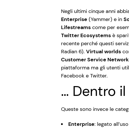
Negli ultimi cinque anni abb
Enterprise
(Yammer) e in
So
Lifestreams
come per esempi
Twitter Ecosystems
è spari
recente perché questi serviz
Radian 6).
Virtual worlds
com
Customer Service Network
piattaforma ma gli utenti ut
Facebook e Twitter.
… Dentro i
Queste sono invece le categor
Enterprise
: legato all’us