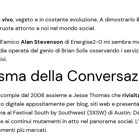
 vivo
, vegeto e in costante evoluzione. A dimostrarlo
 ruota attorno a noi nel mondo social.
ll’amico
Alan Stevenson
di Energise2-0 mi sembra mol
dia operata dal genio di Brian Solis osservando i serviz
vi.
risma della Conversa
lis compie dal 2008 assieme a Jesse Thomas che
rivisi
o digitale appositamente per blog, siti web e presentaz
ima al Festival South by Southwest (SXSW) di Austin. D
ai continui mutamenti in atto nel panorama social. L’ul
amenti più marcati.