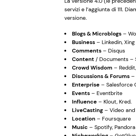
La versione 4.0 (le preceden
servizi e l’aggiunta di 111. 
versione.
Blogs & Microblogs
– Wor
Business
– Linkedin, Xing
Comments
– Disqus
Content
/ Documents – Sl
Crowd Wisdom
– Reddit,
Discussions & Forums
– 
Enterprise
– Salesforce 
Events
– Eventbrite
Influence
– Klout, Kred.
LiveCasting
– Video and 
Location
– Foursquare
Music
– Spotify, Pandora
Nicheworking
– GetGlue