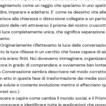
giniamolo come un raggio che spariamo in uno spettr
dire, imparare e adattarsi. E’ come se dessimo vita all
iferisce alla chiarezza o distorsione collegate a un pa
ioni delle reti attraverso il prisma del nostro cruscot
i luce completamente unica, che significa separazione d
mento.
 “Originariamente riflettevamo la luce delle conversazi
o la luce riflessa in un cerchio che fosse capace di a
ia erano finiti. Noi dovevamo immaginare, organizzare
ora in grado di comprendere, e ovviamente ben lontan
lla Conversazione sembra descrivere nel modo corretto 
 atto in questa fase di trasformazione dai media sociali
 solute e costante evoluzione mentre si affacciano 
erest ecc.)
cere e capire come cambia il mondo social, e il Prisma
conoscere e identificare tutte le applicazioni che poss