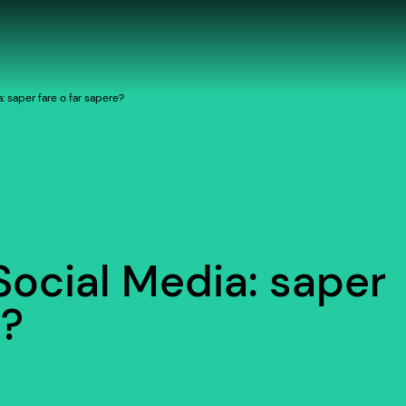
: saper fare o far sapere?
Social Media: saper
e?