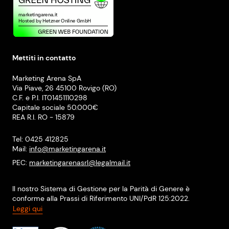
Mettiti in contatto
Marketing Arena SpA
Via Piave, 26 45100 Rovigo (RO)
C.F. e P.I. IT01451110298
Capitale sociale 50.000€
REA R.I. RO - 15879
Tel: 0425 412825
Mail:
info@marketingarena.it
PEC:
marketingarenasrl@legalmail.it
Il nostro Sistema di Gestione per la Parità di Genere è
conforme alla Prassi di Riferimento UNI/PdR 125:2022.
Leggi qui