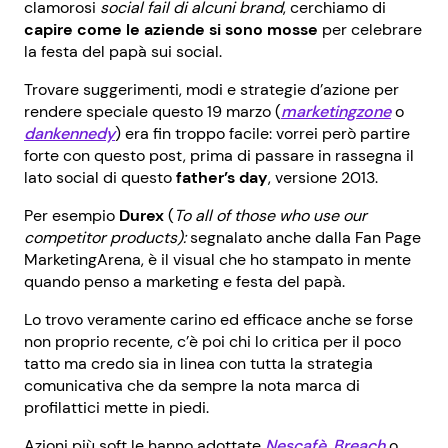
clamorosi
social fail di alcuni brand
, cerchiamo di
capire come le aziende si sono mosse
per celebrare
la festa del papà sui social.
Trovare suggerimenti, modi e strategie d’azione per
rendere speciale questo 19 marzo (
marketingzone
o
dankennedy
) era fin troppo facile: vorrei però partire
forte con questo post, prima di passare in rassegna il
lato social di questo
father’s day
, versione 2013.
Per esempio
Durex
(
To all of those who use our
competitor products):
segnalato anche dalla Fan Page
MarketingArena, è il visual che ho stampato in mente
quando penso a marketing e festa del papà.
Lo trovo veramente carino ed efficace anche se forse
non proprio recente, c’è poi chi lo critica per il poco
tatto ma credo sia in linea con tutta la strategia
comunicativa che da sempre la nota marca di
profilattici mette in piedi.
Azioni più soft le hanno adottate
Nescafè
,
Breach
o