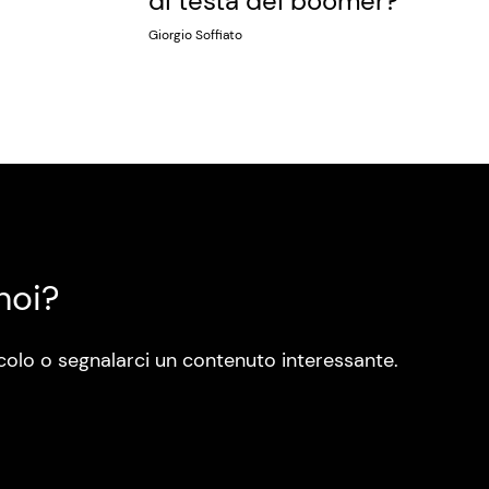
di testa dei boomer?
Giorgio Soffiato
noi?
colo o segnalarci un contenuto interessante.