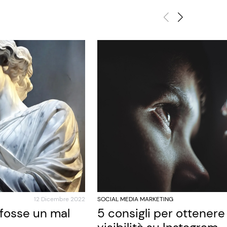
12 Dicembre 2022
SOCIAL MEDIA MARKETING
 fosse un mal
5 consigli per ottener