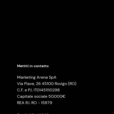
Mettiti in contatto
Marketing Arena SpA
Via Piave, 26 45100 Rovigo (RO)
C.F. e P.I. IT01451110298
Capitale sociale 50.000€
REA R.I. RO - 15879