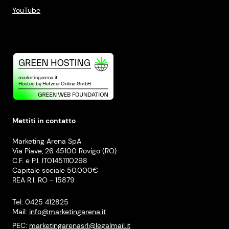
YouTube
Mettiti in contatto
Marketing Arena SpA
Via Piave, 26 45100 Rovigo (RO)
C.F. e P.I. IT01451110298
Capitale sociale 50.000€
REA R.I. RO - 15879
Tel: 0425 412825
Mail:
info@marketingarena.it
PEC:
marketingarenasrl@legalmail.it