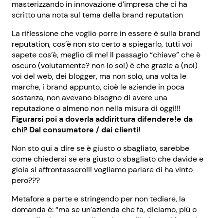
masterizzando in innovazione d’impresa che ci ha
scritto una nota sul tema della brand reputation
La riflessione che voglio porre in essere è sulla brand
reputation, cos’è non sto certo a spiegarlo, tutti voi
sapete cos’è, meglio di me! Il passagio “chiave” che è
oscuro (volutamente? non lo so!) è che grazie a (noi)
voi del web, dei blogger, ma non solo, una volta le
marche, i brand appunto, cioè le aziende in poca
sostanza, non avevano bisogno di avere una
reputazione o almeno non nella misura di oggi!!!
Figurarsi poi a doverla addirittura difendere!e da
chi? Dal consumatore / dai clienti!
Non sto qui a dire se è giusto o sbagliato, sarebbe
come chiedersi se era giusto o sbagliato che davide e
gloia si affrontassero!!! vogliamo parlare di ha vinto
pero???
Metafore a parte e stringendo per non tediare, la
domanda è: “ma se un’azienda che fa, diciamo, più o