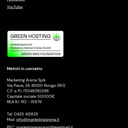
YouTube
Mettiti in contatto
Marketing Arena SpA
Via Piave, 26 45100 Rovigo (RO)
C.F. e P.I. IT01451110298
Capitale sociale 50.000€
REA R.I. RO - 15879
Tel: 0425 412825
Mail:
info@marketingarena.it
PEC:
marketingarenasrl@legalmail.it