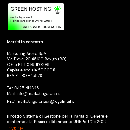
Mettiti in contatto
Marketing Arena SpA
Via Piave, 26 45100 Rovigo (RO)
C.F. e P.I. IT01451110298
Capitale sociale 50.000€
REA R.I. RO - 15879
Tel: 0425 412825
Mail:
info@marketingarena.it
PEC:
marketingarenasrl@legalmail.it
Il nostro Sistema di Gestione per la Parità di Genere è
conforme alla Prassi di Riferimento UNI/PdR 125:2022.
Leggi qui