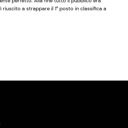
te perfetto. Alla fine tutto il pubblico era
riuscito a strappare il 1° posto in classifica a
o