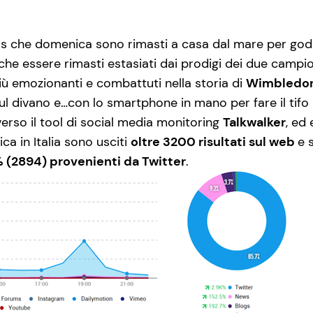
nnis che domenica sono rimasti a casa dal mare per gode
he essere rimasti estasiati dai prodigi dei due campio
ù emozionanti e combattuti nella storia di
Wimbledo
di sul divano e…con lo smartphone in mano per fare il t
rso il tool di social media monitoring
Talkwalker
, ed 
ca in Italia sono usciti
oltre 3200 risultati sul web
e 
5% (2894) provenienti da Twitter
.