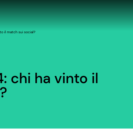
o il match sui social?
chi ha vinto il
l?