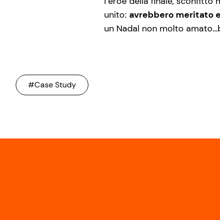
l’eroe della finale, sconfit
unito:
avrebbero meritato e
un Nadal non molto amato…b
#Case Study