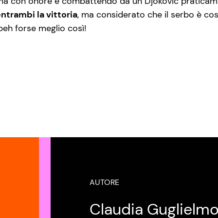
to ma con onore e combattendo da un Djokovic praticamen
ntrambi la vittoria
, ma considerato che il serbo è così 
eh forse meglio così!
AUTORE
Claudia Guglielm