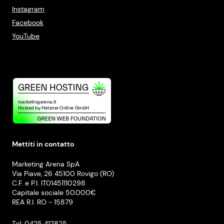
Instagram
Facebook
YouTube
Mettiti in contatto
Marketing Arena SpA
Via Piave, 26 45100 Rovigo (RO)
C.F. e P.I. IT01451110298
Capitale sociale 50.000€
REA R.I. RO - 15879
Tel: 0425 412825