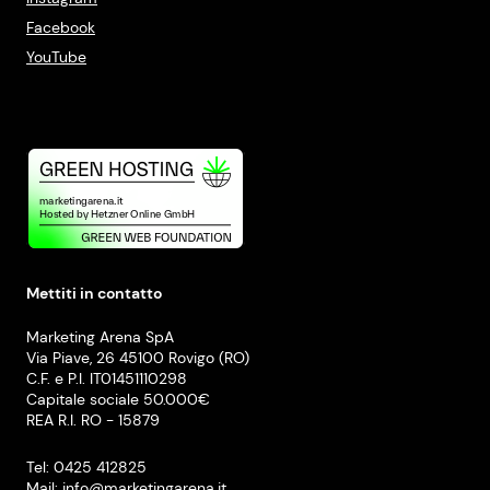
Facebook
YouTube
Mettiti in contatto
Marketing Arena SpA
Via Piave, 26 45100 Rovigo (RO)
C.F. e P.I. IT01451110298
Capitale sociale 50.000€
REA R.I. RO - 15879
Tel: 0425 412825
Mail:
info@marketingarena.it