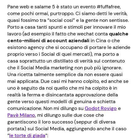
Pane web e salame 5 è stato un evento #fuffafree,
come pochi ormai, purtroppo. Ci siamo detti le verità,
quasi fossimo tra “social cosi” e la gente non sentisse.
Porto a casa tanti spunti e stimoli per innovare il mio
lavoro (ad esempio il fatto che wechat conta
qualche
cento-milioni di account aziendali
in Cina o che
esistono agency che si occupano di portare le aziende
proprio verso i Social di quei mercati), ma porto a
casa soprattutto un distillato di verità sul contenuto
che il Social Media marketing non può più ignorare.
Una ricetta talmente semplice da non essere quasi
mai applicata. Due casi mi hanno colpito, ed anche se
uno è seguito da noi quello che mi ha colpito è in
realtà la ferma e disincantata approvazione della
gente verso questi modelli di genuina e schietta
comunicazione. Non mi dilungo su
Godot Rovigo
e
Pavè Milano
, mi dilungo sulle due cose che
garantiscono il loro successo (seppur di diversa
portata) sui Social Media, aggiungendo anche il caso
“
le torte di giada
“: