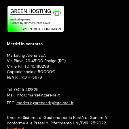
Mettiti in contatto
Marketing Arena SpA
Via Piave, 26 45100 Rovigo (RO)
C.F. e P.I. IT01451110298
Capitale sociale 50.000€
REA R.I. RO - 15879
Tel: 0425 412825
Mail:
info@marketingarena.it
PEC:
marketingarenasrl@legalmail.it
Il nostro Sistema di Gestione per la Parità di Genere è
conforme alla Prassi di Riferimento UNI/PdR 125:2022.
Leggi qui