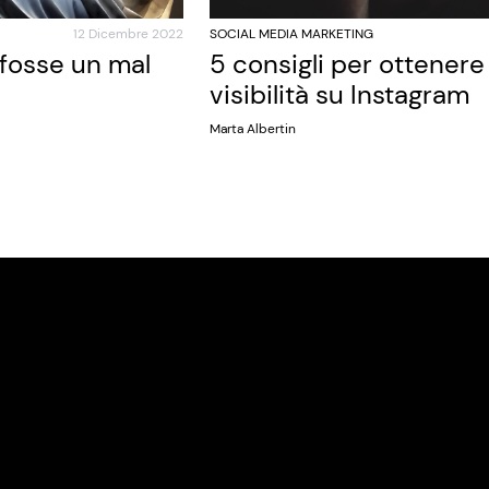
12 Dicembre 2022
SOCIAL MEDIA MARKETING
 fosse un mal
5 consigli per ottener
visibilità su Instagram
Marta Albertin