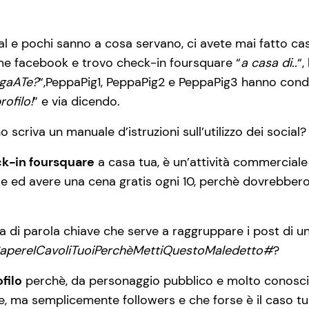
cial e pochi sanno a cosa servano, ci avete mai fatto ca
me facebook e trovo check-in foursquare “
a casa di..
“,
egaATe?
“,PeppaPig1, PeppaPig2 e PeppaPig3 hanno condi
rofilo!
” e via dicendo.
 scriva un manuale d’istruzioni sull’utilizzo dei social?
k-in foursquare
a casa tua, è un’attività commerciale
ed avere una cena gratis ogni 10, perchè dovrebbero e
 di parola chiave che serve a raggruppare i post di 
apereICavoliTuoiPerchèMettiQuestoMaledetto#
?
filo
perchè, da personaggio pubblico e molto conosciu
e, ma semplicemente followers e che forse è il caso tu