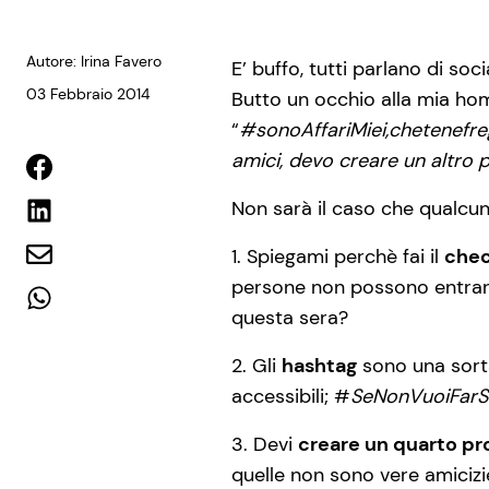
Autore: Irina Favero
E’ buffo, tutti parlano di so
03 Febbraio 2014
Butto un occhio alla mia ho
“
#sonoAffariMiei,chetenefr
amici, devo creare un altro p
Non sarà il caso che qualcuno
1. Spiegami perchè fai il
chec
persone non possono entrare 
questa sera?
2. Gli
hashtag
sono una sorta
accessibili; #
SeNonVuoiFarS
3. Devi
creare un quarto pro
quelle non sono vere amicizi