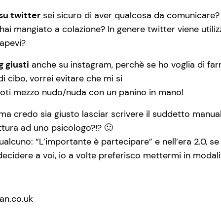
 su twitter
sei sicuro di aver qualcosa da comunicare? 
 hai mangiato a colazione? In genere twitter viene util
sapevi?
g giusti
anche su instagram, perchè se ho voglia di fa
i cibo, vorrei evitare che mi si
doti mezzo nudo/nuda con un panino in mano!
o, ma credo sia giusto lasciar scrivere il suddetto man
ittura ad uno psicologo?!? 🙂
cuno: “L’importante è partecipare” e nell’era 2.0, se n
ecidere a voi, io a volte preferisco mettermi in modalità
an.co.uk