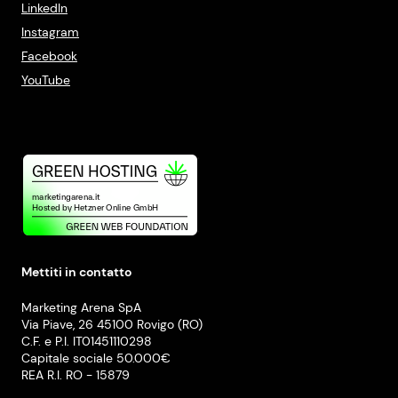
LinkedIn
Instagram
Facebook
YouTube
Mettiti in contatto
Marketing Arena SpA
Via Piave, 26 45100 Rovigo (RO)
C.F. e P.I. IT01451110298
Capitale sociale 50.000€
REA R.I. RO - 15879