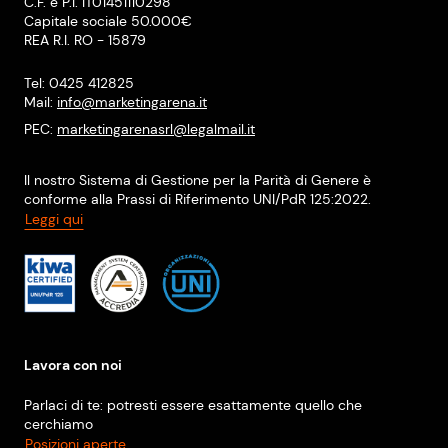
C.F. e P.I. IT01451110298
Capitale sociale 50.000€
REA R.I. RO - 15879
Tel: 0425 412825
Mail:
info@marketingarena.it
PEC:
marketingarenasrl@legalmail.it
Il nostro Sistema di Gestione per la Parità di Genere è
conforme alla Prassi di Riferimento UNI/PdR 125:2022.
Leggi qui
Lavora con noi
Parlaci di te: potresti essere esattamente quello che
cerchiamo
Posizioni aperte