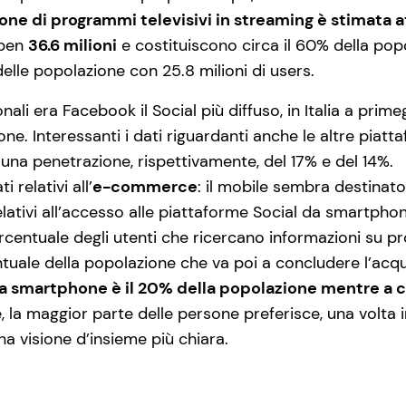
ione di programmi televisivi in streaming è stimata a
ben
36.6 milioni
e costituiscono circa il 60% della popol
delle popolazione con 25.8 milioni di users.
onali era Facebook il Social più diffuso, in Italia a prim
one. Interessanti i dati riguardanti anche le altre pia
na penetrazione, rispettivamente, del 17% e del 14%.
 relativi all’
e-commerce
: il mobile sembra destinat
lativi all’accesso alle piattaforme Social da smartphone 
percentuale degli utenti che ricercano informazioni su 
uale della popolazione che va poi a concludere l’acquis
ia smartphone è il 20% della popolazione mentre a co
 la maggior parte delle persone preferisce, una volta i
 visione d’insieme più chiara.