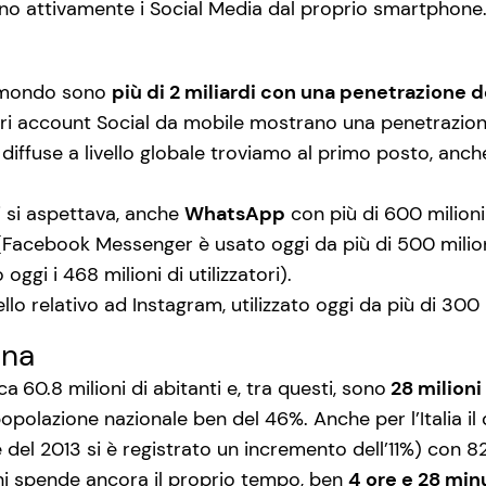
ano attivamente i Social Media dal proprio smartphone
el mondo sono
più di 2 miliardi con una penetrazione 
ri account Social da mobile mostrano una penetrazione d
 diffuse a livello globale troviamo al primo posto, anc
i si aspettava, anche
WhatsApp
con più di 600 milioni d
g (Facebook Messenger è usato oggi da più di 500 mili
ggi i 468 milioni di utilizzatori).
llo relativo ad Instagram, utilizzato oggi da più di 300 
ana
rca
60.8 milioni di abitanti e, tra questi, sono
28 milioni 
opolazione nazionale ben del 46%. Anche per l’Italia il
e del 2013 si è registrato un incremento dell’11%) con 82,3
ani spende ancora il proprio tempo, ben
4 ore e 28 min