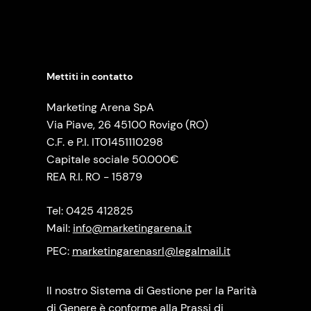
Mettiti in contatto
Marketing Arena SpA
Via Piave, 26 45100 Rovigo (RO)
C.F. e P.I. IT01451110298
Capitale sociale 50.000€
REA R.I. RO - 15879
Tel: 0425 412825
Mail:
info@marketingarena.it
PEC:
marketingarenasrl@legalmail.it
Il nostro Sistema di Gestione per la Parità
di Genere è conforme alla Prassi di