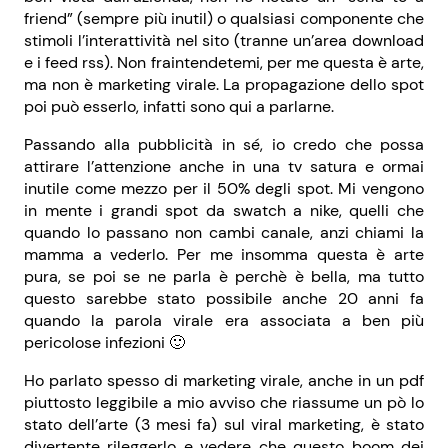
friend” (sempre più inutil) o qualsiasi componente che
stimoli l’interattività nel sito (tranne un’area download
e i feed rss). Non fraintendetemi, per me questa è arte,
ma non è marketing virale. La propagazione dello spot
poi può esserlo, infatti sono qui a parlarne.
Passando alla pubblicità in sé, io credo che possa
attirare l’attenzione anche in una tv satura e ormai
inutile come mezzo per il 50% degli spot. Mi vengono
in mente i grandi spot da swatch a nike, quelli che
quando lo passano non cambi canale, anzi chiami la
mamma a vederlo. Per me insomma questa è arte
pura, se poi se ne parla è perchè è bella, ma tutto
questo sarebbe stato possibile anche 20 anni fa
quando la parola virale era associata a ben più
pericolose infezioni 🙂
Ho parlato spesso di marketing virale, anche in un pdf
piuttosto leggibile a mio avviso che riassume un pò lo
stato dell’arte (3 mesi fa) sul viral marketing, è stato
divertente rileggerlo e vedere che questo boom dei