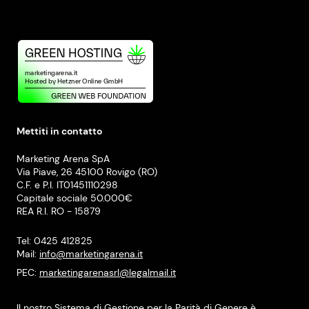
Mettiti in contatto
Marketing Arena SpA
Via Piave, 26 45100 Rovigo (RO)
C.F. e P.I. IT01451110298
Capitale sociale 50.000€
REA R.I. RO - 15879
Tel: 0425 412825
Mail:
info@marketingarena.it
PEC:
marketingarenasrl@legalmail.it
Il nostro Sistema di Gestione per la Parità di Genere è