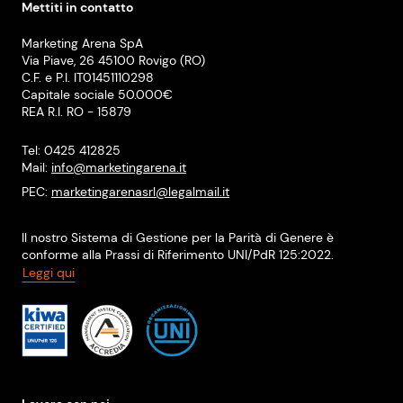
Mettiti in contatto
Marketing Arena SpA
Via Piave, 26 45100 Rovigo (RO)
C.F. e P.I. IT01451110298
Capitale sociale 50.000€
REA R.I. RO - 15879
Tel: 0425 412825
Mail:
info@marketingarena.it
PEC:
marketingarenasrl@legalmail.it
Il nostro Sistema di Gestione per la Parità di Genere è
conforme alla Prassi di Riferimento UNI/PdR 125:2022.
Leggi qui