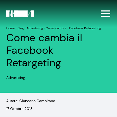
Home
‣
Blog
‣
Advertising
‣
Come cambia il Facebook Retargeting
Come cambia il
Facebook
Retargeting
Advertising
Autore: Giancarlo Camoirano
17 Ottobre 2013