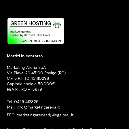
Mettiti in contatto
Marketing Arena SpA
Via Piave, 26 45100 Rovigo (RO)
C.F. e P.I. IT01451110298
Capitale sociale 50.000€
REA R.I. RO - 15879
Tel: 0425 412825
Mail:
info@marketingarena.it
PEC:
marketingarenasrl@legalmail.it