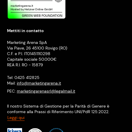
Mettiti in contatto
Marketing Arena SpA
Via Piave, 26 45100 Rovigo (RO)
C.F. e P.I. IT01451110298
Capitale sociale 50.000€
REA R.I. RO - 15879
Tel: 0425 412825
Mail:
info@marketingarena.it
PEC:
marketingarenasrl@legalmail.it
Il nostro Sistema di Gestione per la Parità di Genere è
conforme alla Prassi di Riferimento UNI/PdR 125:2022.
Leggi qui