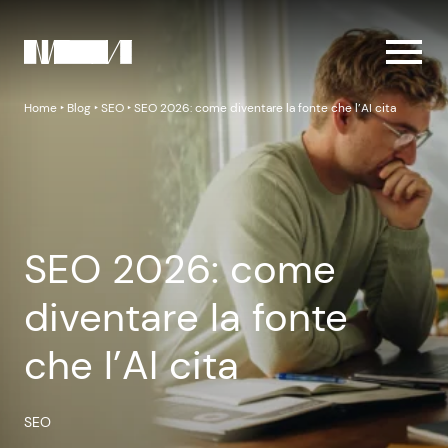
Home
‣
Blog
‣
SEO
‣
SEO 2026: come diventare la fonte che l’AI cita
SEO 2026: come
diventare la fonte
che l’AI cita
SEO