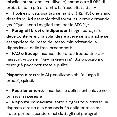
tabelle, intestazioni multilivello) hanno oltre il 91% di
probabilità in più di fornire la frase citata dall’AI;
Titoli espliciti
: usa tag semantici (H2, H3) che siano
descrittivi. Ad esempio titoli formulati come domande
(es. “Quali sono i migliori tool per la SEO?”);
Paragrafi brevi e indipendenti
: ogni paragrafo
deve contenere una sola idea e avere senso anche se
estrapolato dal resto del testo, minimizzando la
dipendenza dalle frasi precedenti;
FAQ e Recap
: inserisci domande frequenti o box
riassuntivi come i “Key Takeaways”. Sono porzioni di
testo già pacchettizzate e pulite.
Risposte dirette
: le AI penalizzano chi “allunga il
brodo”, quindi:
Posizionamento
: inserisci le definizioni chiave nei
primissimi paragrafi;
Risposte immediate
: sotto a ogni titolo, fornisci la
risposta diretta alla domanda fin dalla primissima
frase, per poi scendere nei dettagli nei paragrafi