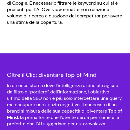
di Google. È necessario filtrare le keyword su cui si è
presenti per l’AI Overview e mettere in relazione
volume di ricerca e citazione dei competitor per avere
una stima della copertura.
Oltre il Clic: diventare Top of Mind
In un ecosistema dove l’intelligenza artificiale agisce
da filtro e “portiere” dell’informazione, l’obiettivo
ultimo della SEO non è più solo intercettare una query,
ma occupare uno spazio cognitivo. Il successo di un
brand si misura dalla sua capacità di diventare
Top of
Mind
: la prima fonte che l’utente cerca per nome e la
preferita che l’AI suggerisce per autorevolezza.