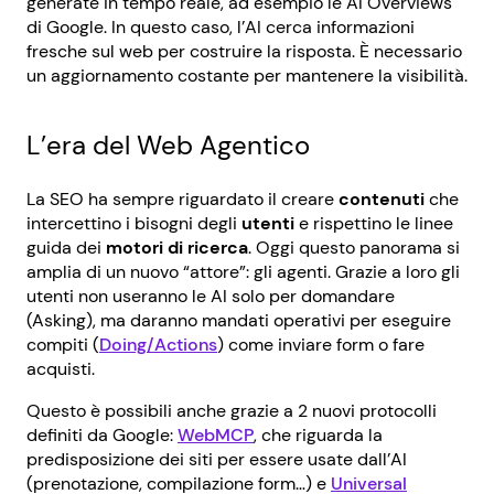
generate in tempo reale, ad esempio le AI Overviews
di Google. In questo caso, l’AI cerca informazioni
fresche sul web per costruire la risposta. È necessario
un aggiornamento costante per mantenere la visibilità.
L’era del Web Agentico
La SEO ha sempre riguardato il creare
contenuti
che
intercettino i bisogni degli
utenti
e rispettino le linee
guida dei
motori di ricerca
. Oggi questo panorama si
amplia di un nuovo “attore”: gli agenti. Grazie a loro gli
utenti non useranno le AI solo per domandare
(Asking), ma daranno mandati operativi per eseguire
compiti (
Doing/Actions
) come inviare form o fare
acquisti.
Questo è possibili anche grazie a 2 nuovi protocolli
definiti da Google:
WebMCP
, che riguarda la
predisposizione dei siti per essere usate dall’AI
(prenotazione, compilazione form…) e
Universal