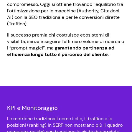
compromesso. Oggi si ottiene trovando l’equilibrio tra
l’ottimizzazione per le macchine (Authority, Citazioni
AI) con la SEO tradizionale per le conversioni dirette
(Traffico).
Il successo premia chi costruisce ecosistemi di
visibilità, senza inseguire l’effimero volume di ricerca o
i “prompt magici”, ma
garantendo pertinenza ed
efficienza lungo tutto il percorso del cliente
.
KPI e Monitoraggio
Le metriche tradizionali come i clic, il traffico e le
posizioni (ranking) in SERP non mostrano più il quadro
completo, poiché non tracciano le visite risparmiate