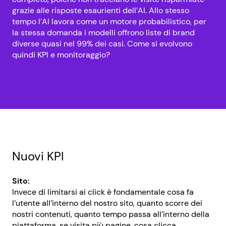
grazie alle risposte esaurienti dell’AI. Allo stesso
tempo l’AI lavora come un motore probabilistico, per
la stessa domanda i modelli offrono liste di brand
diverse quasi nel 99% dei casi. Come si evolvono
quindi KPI e monitoraggio?
Nuovi KPI
Sito:
Invece di limitarsi ai click è fondamentale cosa fa
l’utente all’interno del nostro sito, quanto scorre dei
nostri contenuti, quanto tempo passa all’interno della
piattaforma, se visita più pagine, cosa clicca…