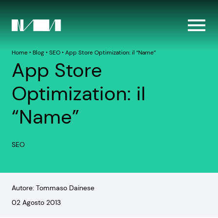
Home
‣
Blog
‣
SEO
‣
App Store Optimization: il “Name”
App Store
Optimization: il
“Name”
SEO
Autore: Tommaso Dainese
02 Agosto 2013