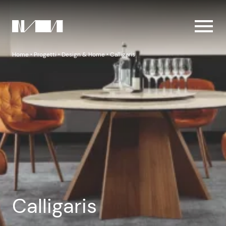
Home
‣
Progetti
‣
Design & Home
‣
Calligaris
Calligaris