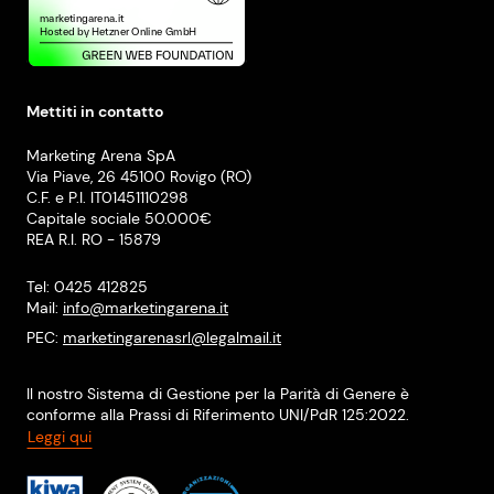
Mettiti in contatto
Marketing Arena SpA
Via Piave, 26 45100 Rovigo (RO)
C.F. e P.I. IT01451110298
Capitale sociale 50.000€
REA R.I. RO - 15879
Tel: 0425 412825
Mail:
info@marketingarena.it
PEC:
marketingarenasrl@legalmail.it
Il nostro Sistema di Gestione per la Parità di Genere è
conforme alla Prassi di Riferimento UNI/PdR 125:2022.
Leggi qui