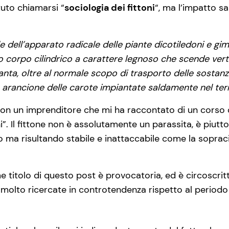
uto chiamarsi “
sociologia dei fittoni
“, ma l’impatto s
pale dell’apparato radicale delle piante dicotiledoni e 
corpo cilindrico a carattere legnoso che scende verti
ianta, oltre al normale scopo di trasporto delle sostan
e arancione delle carote impiantate saldamente nel ter
n un imprenditore che mi ha raccontato di un corso ch
ni”. Il fittone non è assolutamente un parassita, è piut
o ma risultando stabile e inattaccabile come la soprac
itolo di questo post è provocatoria, ed è circoscritt
 molto ricercate in controtendenza rispetto al periodo 