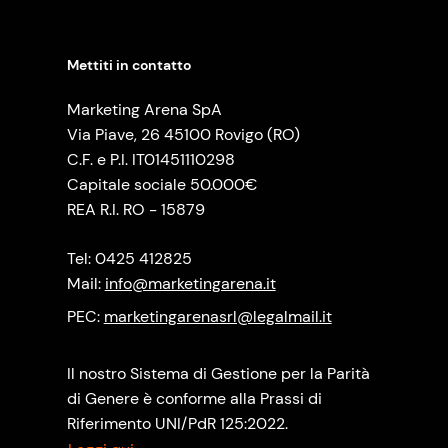
Mettiti in contatto
Marketing Arena SpA
Via Piave, 26 45100 Rovigo (RO)
C.F. e P.I. IT01451110298
Capitale sociale 50.000€
REA R.I. RO - 15879
Tel: 0425 412825
Mail:
info@marketingarena.it
PEC:
marketingarenasrl@legalmail.it
Il nostro Sistema di Gestione per la Parità
di Genere è conforme alla Prassi di
Riferimento UNI/PdR 125:2022.