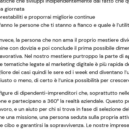
matiche che sviluppi indipendentemente dal fatto che q
la giornata
estabiliti e proporrai migliorie continue
anno le persone che ti stanno a fianco e quale è l’utili
invece, la persona che non ama il proprio mestiere divien
rmine con dovizia e poi conclude il prima possibile dimen
avorativa. Nel nostro mestiere purtroppo la parte di a
elle tematiche legate al marketing digitale è più rapida
iore dei casi quindi le sere ed i week end diventano l
usto o meno, di certo è l’unica possibilità per crescer
ure di dipendenti-imprenditori che, soprattutto nelle s
one e partecipano a 360° la realtà aziendale. Questo 
voro, e un aiuto per chi si trova in fase di selezione 
ne una missione, una persona seduta sulla propria att
are cibo e garantirsi la sopravvivenza. Le nostre impre