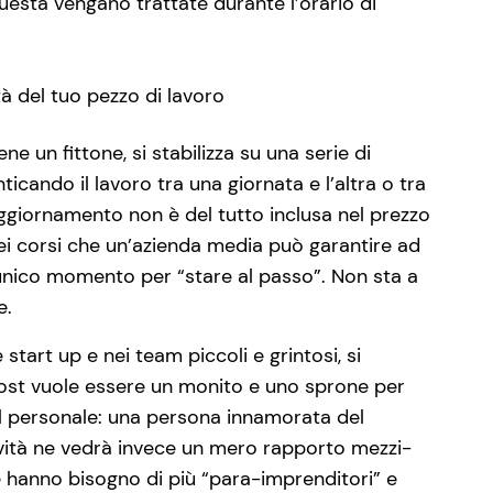
uesta vengano trattate durante l’orario di
tà del tuo pezzo di lavoro
e un fittone, si stabilizza su una serie di
ticando il lavoro tra una giornata e l’altra o tra
ggiornamento non è del tutto inclusa nel prezzo
 dei corsi che un’azienda media può garantire ad
’unico momento per “stare al passo”. Non sta a
e.
tart up e nei team piccoli e grintosi, si
post vuole essere un monito e uno sprone per
del personale: una persona innamorata del
ività ne vedrà invece un mero rapporto mezzi-
se hanno bisogno di più “para-imprenditori” e