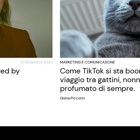
10 Dicembre 2024
MARKETING E COMUNICAZIONE
ted by
Come TikTok si sta bo
viaggio tra gattini, nonn
profumato di sempre.
Greta Piccotin