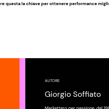
e questa la chiave per ottenere performance migli
AUTORE
Giorgio Soffiato
Markettaro per passione, dal 19