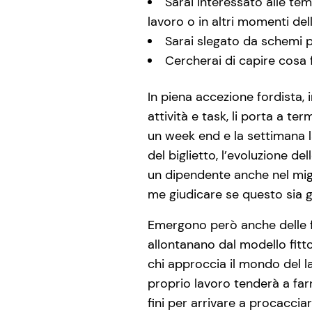
Sarai interessato alle te
lavoro o in altri momenti del
Sarai slegato da schemi pr
Cercherai di capire cosa f
In piena accezione fordista, 
attività e task, li porta a te
un week end e la settimana l
del biglietto, l’evoluzione d
un dipendente anche nel migl
me giudicare se questo sia gi
Emergono però anche delle fig
allontanano dal modello fitt
chi approccia il mondo del la
proprio lavoro tenderà a far
fini per arrivare a procacci