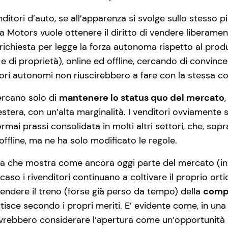
venditori d’auto, se all’apparenza si svolge sullo stesso
sla Motors vuole ottenere il diritto di vendere liberament
e richiesta per legge la forza autonoma rispetto al produ
i proprietà), online ed offline, cercando di convincere i
tori autonomi non riuscirebbero a fare con la stessa co
cercano solo di
mantenere lo status quo del mercato
tera, con un’alta marginalità. I venditori ovviamente 
ormai prassi consolidata in molti altri settori, che, so
offline, ma ne ha solo modificato le regole.
lia che mostra come ancora oggi parte del mercato (in 
 caso i rivenditori continuano a coltivare il proprio o
 prendere il treno (forse già perso da tempo) della
compe
artisce secondo i propri meriti. E’ evidente come, in un
 dovrebbero considerare l’apertura come un’opportunità