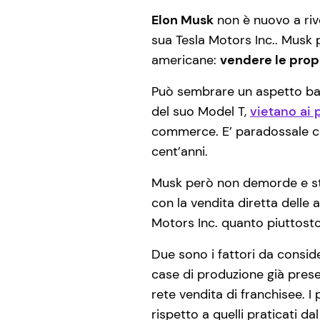
Elon Musk
non è nuovo a riv
sua Tesla Motors Inc.. Musk 
americane:
vendere le propr
Può sembrare un aspetto banal
del suo Model T,
vietano ai 
commerce. E’ paradossale come
cent’anni.
Musk però non demorde e sta 
con la vendita diretta delle 
Motors Inc. quanto piuttost
Due sono i fattori da conside
case di produzione già pres
rete vendita di franchisee. 
rispetto a quelli praticati d