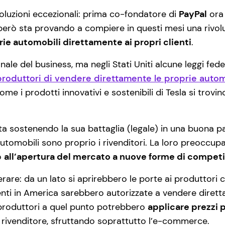
oluzioni eccezionali: prima co-fondatore di
PayPal
ora 
però sta provando a compiere in questi mesi una rivol
ie automobili direttamente ai propri clienti
.
e del business, ma negli Stati Uniti alcune leggi federal
produttori di vendere direttamente le proprie autom
 i prodotti innovativi e sostenibili di Tesla si trovino 
sostenendo la sua battaglia (legale) in una buona par
automobili sono proprio i rivenditori. La loro preoccup
o
all’apertura del mercato a nuove forme di compet
rare: da un lato si aprirebbero le porte ai produttori ci
enti in America sarebbero autorizzate a vendere diret
I produttori a quel punto potrebbero
applicare prezzi 
al rivenditore, sfruttando soprattutto l’e-commerce.