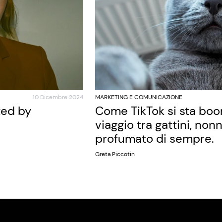
10 Dicembre 2024
MARKETING E COMUNICAZIONE
ted by
Come TikTok si sta bo
viaggio tra gattini, nonn
profumato di sempre.
Greta Piccotin