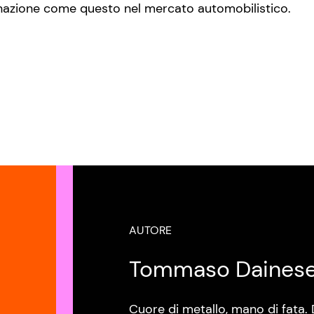
azione come questo nel mercato automobilistico.
AUTORE
Tommaso Daines
Cuore di metallo, mano di fata. 