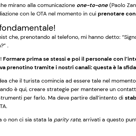
che mirano alla comunicazione
one-to-one
(Paolo Zan
iazione con le OTA nel momento in cui
prenotare con 
è fondamentale!
onist che, prenotando al telefono, mi hanno detto: “Si
?” .
o!
Formare prima se stessi e poi il personale con l’inten
a prenotino tramite i nostri canali: questa è la sfida
idea che il turista comincia ad essere tale nel momento 
ando è qui, creare strategie per mantenere un contatto co
 strumenti per farlo. Ma deve partire dall’intento di
stab
TA.
 o non ci sia stata la
parity rate
, arrivati a questo pu