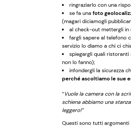
ringraziarlo con una risp
se fa una
foto geolocaliz
(magari diciamogli pubblicam
al check-out mettergli i
fargli sapere al telefono
servizio lo diamo a chi ci chi
spiegargli quali ristorant
non lo fanno);
infondergli la sicurezza c
perché ascoltiamo le sue e
“
Vuole la camera con la scriv
schiena abbiamo una stanza c
leggero!”
Questi sono tutti argomenti