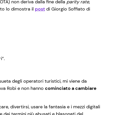
e OTA) non deriva dalla fine della
parity rate
,
sto lo dimostra il
post
di Giorgio Soffiato di
i”.
eta degli operatori turistici, mi viene da
lava Robi e non hanno
cominciato a cambiare
 divertirsi, usare la fantasia e i mezzi digitali
 dei termini più abusati e blasonati del