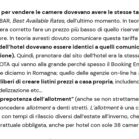
ine per vendere le camere dovevano avere le stesse ta
 BAR,
Best Available Rates,
dell’ultimo momento. In teor
 era corretto fare un prezzo più basso di quello riserv
ore. In teoria avresti dovuto comunicare questa tariffa
le dell’hotel dovevano essere identici a quelli comuni
ione).
Quindi, prenotare dal sito dell’hotel era la st
e OTA qui vanno alla grande perché spesso il Booking 
me diciamo in Romagna; quello delle agenzie on-line ha
iberi di creare listini prezzi a casa propria
, includen
idelizzazione etc…
 “prepotenza dell’allotment”
(anche se non strettamen
 concedere
allotment
a denti stretti.
L’allotment
è una c
 con tempi di rilascio diversi dall’estate all’inverno,
rattuale obbligata, anche per hotel con sole 38 camer