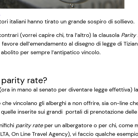
k
atori italiani hanno tirato un grande sospiro di sollievo.
ntrari (vorrei capire chi, tra l’altro) la clausola
Parity
favore dell’emendamento al disegno di legge di Tizian
bolito per sempre l’antipatico vincolo.
 parity rate?
ora in mano al senato per diventare legge effettiva) l
e che vincolano gli alberghi a non offrire, sia on-line che
 quelle inserite sui grandi portali di prenotazione delle 
nifichi
parity rate
per un albergatore o per chi, come m
 OLTA, On Line Travel Agency), vi faccio qualche esempi