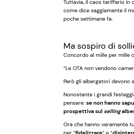
Tuttavia, il caos tariffario i
come dice saggiamente il m
poche settimane fa.
Ma sospiro di soll
Concordo al mille per mille c
“Le OTA non vendono camere ai
Però gli albergatori devono sa
Nonostante i grandi festeggi
pensare:
se non hanno saput
prospettiva sul
selling
albe
Ora che hanno veramente tutti
per “
fidelizzare
” e “
disinte