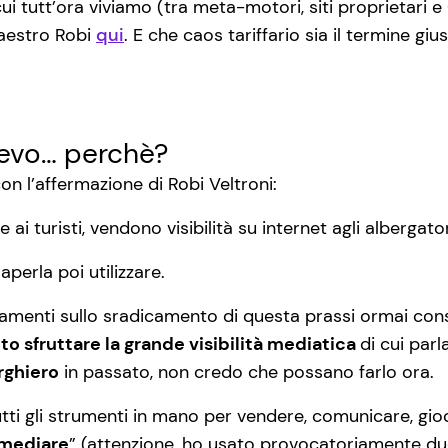
n cui tutt’ora viviamo (tra meta-motori, siti proprietari 
aestro Robi
qui
. E che caos tariffario sia il termine giu
ievo… perchè?
on l’affermazione di Robi Veltroni:
 turisti, vendono visibilità su internet agli albergator
perla poi utilizzare.
amenti sullo sradicamento di questa prassi ormai consu
o sfruttare la grande visibilità mediatica
di cui par
rghiero
in passato, non credo che possano farlo ora.
 gli strumenti in mano per vendere, comunicare, giocare,
rmediare
” (attenzione, ho usato provocatoriamente due