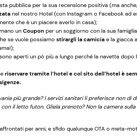
osta pubblica per la sua recensione positiva (ma anche,
zata
nel nostro Hotel (con Instagram o Facebook ad e
ente che è un piacere averlo in casa);
n mano un
Coupon
per un soggiorno con la sua famiglia
 che se vuole possiamo
stirargli la camicia
e la giacca 
ama!);
i sono aperti un pò più a lungo perché la navetta dopo l
he
riservare tramite l’hotel e col sito dell’hotel è se
sigenze.
ania più grande? I servizi sanitari li preferisce non di 
on il letto futon. Gliela prenoto? Non la camera sulla 
 affrontati per anni, e sfido qualunque OTA o meta-mo