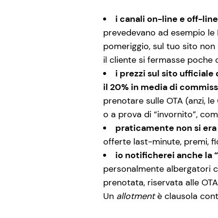
i canali on-line e off-l
prevedevano ad esempio le
pomeriggio, sul tuo sito non
il cliente si fermasse poche 
i prezzi sul sito ufficia
il 20% in media di commiss
prenotare sulle OTA (anzi, l
o a prova di “invornito”, co
praticamente non si era l
offerte last-minute, premi, f
io notificherei anche la
personalmente albergatori
prenotata, riservata alle OTA
Un
allotment
è clausola cont