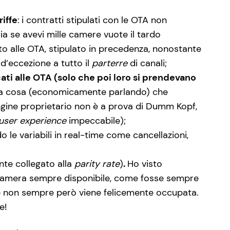
riffe
:
i contratti stipulati con le OTA non
ia se avevi mille camere vuote il tardo
ato alle OTA, stipulato in precedenza, nonostante
 d’eccezione a tutto il
parterre
di canali;
cati alle OTA (solo che poi loro si prendevano
essa cosa (economicamente parlando) che
Engine proprietario non è a prova di Dumm Kopf,
user experience
impeccabile);
do le variabili in real-time come cancellazioni,
te collegato alla
parity rate
)
.
Ho visto
amera sempre disponibile, come fosse sempre
 che non sempre però viene felicemente occupata.
e!