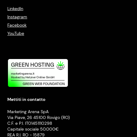
LinkedIn
Instagram
Facebook
YouTube
Mettiti in contatto
Marketing Arena SpA
Via Piave, 26 45100 Rovigo (RO)
C.F. e P.I. IT01451110298
Capitale sociale 50.000€
REA R.I. RO - 15879