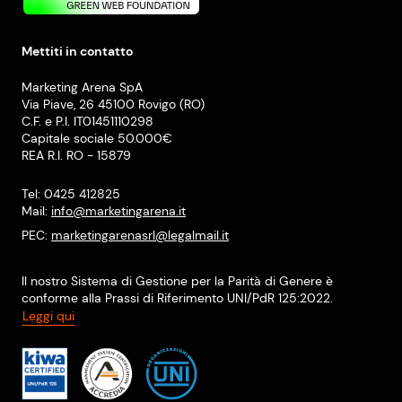
Mettiti in contatto
Marketing Arena SpA
Via Piave, 26 45100 Rovigo (RO)
C.F. e P.I. IT01451110298
Capitale sociale 50.000€
REA R.I. RO - 15879
Tel: 0425 412825
Mail:
info@marketingarena.it
PEC:
marketingarenasrl@legalmail.it
Il nostro Sistema di Gestione per la Parità di Genere è
conforme alla Prassi di Riferimento UNI/PdR 125:2022.
Leggi qui