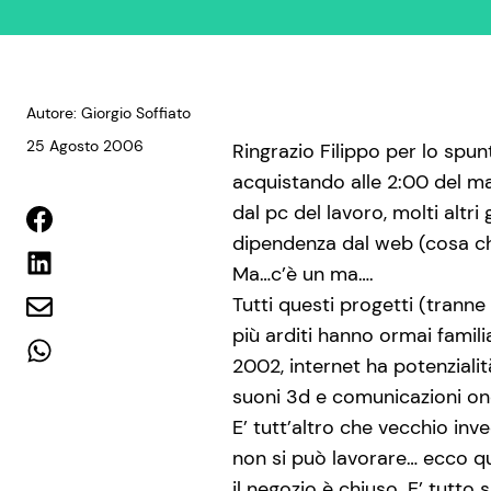
Autore: Giorgio Soffiato
25 Agosto 2006
Ringrazio Filippo per lo spun
acquistando alle 2:00 del ma
dal pc del lavoro, molti altr
dipendenza dal web (cosa ch
Ma…c’è un ma….
Tutti questi progetti (tranne 
più arditi hanno ormai famili
2002, internet ha potenziali
suoni 3d e comunicazioni on
E’ tutt’altro che vecchio inv
non si può lavorare… ecco qu
il negozio è chiuso. E’ tutto