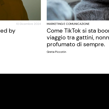
10 Dicembre 2024
MARKETING E COMUNICAZIONE
ted by
Come TikTok si sta bo
viaggio tra gattini, nonn
profumato di sempre.
Greta Piccotin