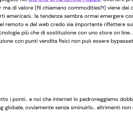
 ma di valore (fil chiamano commodities?!) viene dai dis
rti americani.. la tendenza sembra ormai emergere con
l remoto e del web credo sia importante riflettere sul 
nologie più che di sostituzione con uno store on line. 
one con punti vendita fisici non può essere bypassata.
tto i ponti.. e noi che internet lo padroneggiamo dob
ting globale, ovviamente senza sminuirlo.. altrimenti no