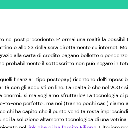
to nel post precedente. E’ ormai una realtà la possibili
ttino o alle 23 della sera direttamente su internet. M
i grazie alla carta di credito pagano bollette e pendenze
e probabilmente il sottoscritto non può negare in tot
quelli finanziari tipo postepay) risentono dell’impossibi
arità con gli acquisti on line. La realtà è che nel 2007
tà enormi.. si ma vogliamo sfruttarle? La tecnologia ci
e-to-one perfette.. ma noi (tranne pochi casi) siamo
ece chi ha capito che il punto vendita resta imprescindi
indi la soluzione altamente tecnologica di una vetrin
 spiegato nel
link che ci ha fornito Filippo
. Ulteriore p