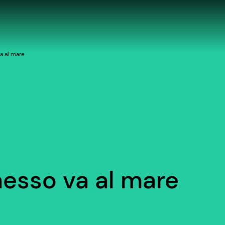
a al mare
esso va al mare