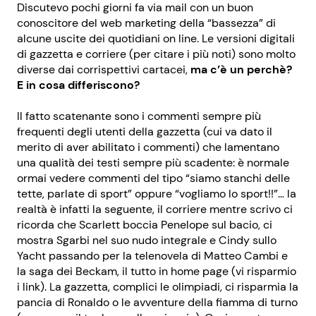
Discutevo pochi giorni fa via mail con un buon
conoscitore del web marketing della “bassezza” di
alcune uscite dei quotidiani on line. Le versioni digitali
di gazzetta e corriere (per citare i più noti) sono molto
diverse dai corrispettivi cartacei,
ma c’è un perchè?
E in cosa differiscono?
Il fatto scatenante sono i commenti sempre più
frequenti degli utenti della gazzetta (cui va dato il
merito di aver abilitato i commenti) che lamentano
una qualità dei testi sempre più scadente: è normale
ormai vedere commenti del tipo “siamo stanchi delle
tette, parlate di sport” oppure “vogliamo lo sport!!”… la
realtà è infatti la seguente, il corriere mentre scrivo ci
ricorda che Scarlett boccia Penelope sul bacio, ci
mostra Sgarbi nel suo nudo integrale e Cindy sullo
Yacht passando per la telenovela di Matteo Cambi e
la saga dei Beckam, il tutto in home page (vi risparmio
i link). La gazzetta, complici le olimpiadi, ci risparmia la
pancia di Ronaldo o le avventure della fiamma di turno