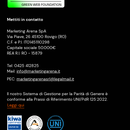
Mettiti in contatto
Marketing Arena SpA
Via Piave, 26 45100 Rovigo (RO)
C.F. e P.I. IT01451110298
Capitale sociale 50.000€
REA R.I. RO - 15879
Tel: 0425 412825
Mail:
info@marketingarena.it
PEC:
marketingarenasrl@legalmail.it
Il nostro Sistema di Gestione per la Parità di Genere è
conforme alla Prassi di Riferimento UNI/PdR 125:2022.
Leggi qui