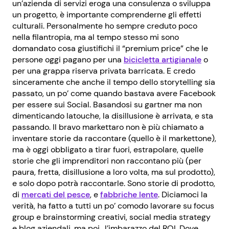
un’azienda di servizi eroga una consulenza o sviluppa
un progetto, è importante comprenderne gli effetti
culturali. Personalmente ho sempre creduto poco
nella filantropia, ma al tempo stesso mi sono
domandato cosa giustifichi il “premium price” che le
persone oggi pagano per una
bicicletta artigianale
o
per una grappa riserva privata barricata. E credo
sinceramente che anche il tempo dello storytelling sia
passato, un po’ come quando bastava avere Facebook
per essere sui Social. Basandosi su gartner ma non
dimenticando latouche, la disillusione è arrivata, e sta
passando. Il bravo markettaro non è più chiamato a
inventare storie da raccontare (quello è il markettone),
ma è oggi obbligato a tirar fuori, estrapolare, quelle
storie che gli imprenditori non raccontano più (per
paura, fretta, disillusione a loro volta, ma sul prodotto),
e solo dopo potrà raccontarle. Sono storie di prodotto,
di
mercati del pesce
, e
fabbriche lente
. Diciamoci la
verità, ha fatto a tutti un po’ comodo lavorare su focus
group e brainstorming creativi, social media strategy
e blog aziendali, ma poi.. l’imbarazzo del ROI. Dove