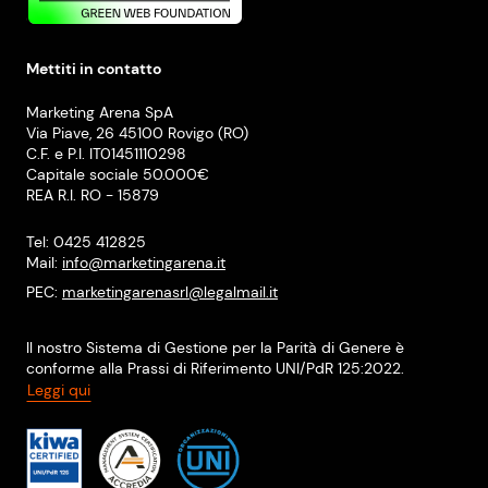
Mettiti in contatto
Marketing Arena SpA
Via Piave, 26 45100 Rovigo (RO)
C.F. e P.I. IT01451110298
Capitale sociale 50.000€
REA R.I. RO - 15879
Tel: 0425 412825
Mail:
info@marketingarena.it
PEC:
marketingarenasrl@legalmail.it
Il nostro Sistema di Gestione per la Parità di Genere è
conforme alla Prassi di Riferimento UNI/PdR 125:2022.
Leggi qui