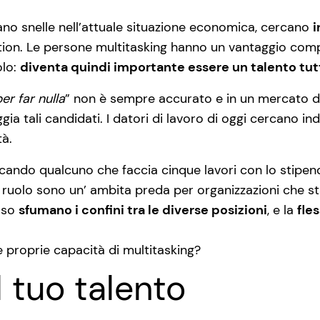
ano snelle nell’attuale situazione economica, cercano
i
iption. Le persone multitasking hanno un vantaggio compet
olo:
diventa quindi importante essere un talento tut
er far nulla
” non è sempre accurato e in un mercato d
ia tali candidati. I datori di lavoro di oggi cercano in
tà.
cando qualcuno che faccia cinque lavori con lo stipend
di ruolo sono un’ ambita preda per organizzazioni che s
sso
sfumano i confini tra le diverse posizioni
, e la
fles
 proprie capacità di multitasking?
l tuo talento