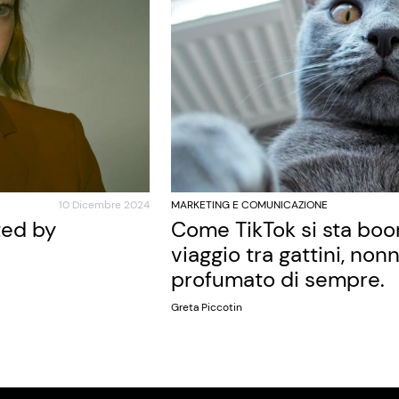
10 Dicembre 2024
MARKETING E COMUNICAZIONE
ted by
Come TikTok si sta bo
viaggio tra gattini, nonn
profumato di sempre.
Greta Piccotin