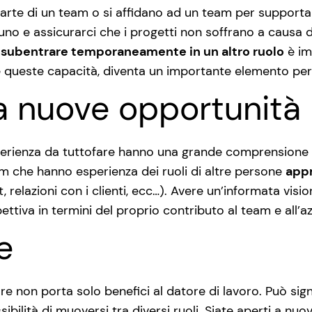
arte di un team o si affidano ad un team per supportar
uno e assicurarci che i progetti non soffrano a causa d
i
subentrare temporaneamente in un altro ruolo
è im
 queste capacità, diventa un importante elemento per 
 a nuove opportunità
erienza da tuttofare hanno una grande comprensione del
m che hanno esperienza dei ruoli di altre persone
appr
 relazioni con i clienti, ecc…). Avere un’informata visio
ttiva in termini del proprio contributo al team e all’a
le
re non porta solo benefici al datore di lavoro. Può sig
 flessibilità di muoversi tra diversi ruoli. Siate aperti