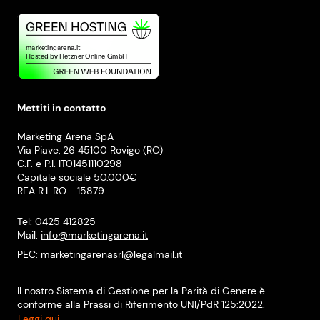
Mettiti in contatto
Marketing Arena SpA
Via Piave, 26 45100 Rovigo (RO)
C.F. e P.I. IT01451110298
Capitale sociale 50.000€
REA R.I. RO - 15879
Tel: 0425 412825
Mail:
info@marketingarena.it
PEC:
marketingarenasrl@legalmail.it
Il nostro Sistema di Gestione per la Parità di Genere è
conforme alla Prassi di Riferimento UNI/PdR 125:2022.
Leggi qui