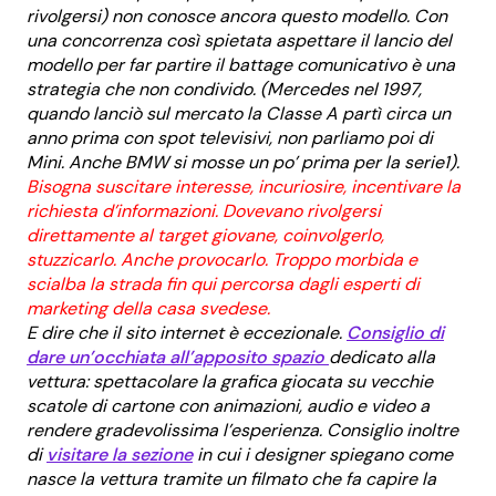
rivolgersi) non conosce ancora questo modello. Con
una concorrenza così spietata aspettare il lancio del
modello per far partire il battage comunicativo è una
strategia che non condivido. (Mercedes nel 1997,
quando lanciò sul mercato la Classe A partì circa un
anno prima con spot televisivi, non parliamo poi di
Mini. Anche BMW si mosse un po’ prima per la serie1).
Bisogna suscitare interesse, incuriosire, incentivare la
richiesta d’informazioni. Dovevano rivolgersi
direttamente al target giovane, coinvolgerlo,
stuzzicarlo. Anche provocarlo. Troppo morbida e
scialba la strada fin qui percorsa dagli esperti di
marketing della casa svedese.
E dire che il sito internet è eccezionale.
Consiglio di
dare un’occhiata all’apposito spazio
dedicato alla
vettura: spettacolare la grafica giocata su vecchie
scatole di cartone con animazioni, audio e video a
rendere gradevolissima l’esperienza. Consiglio inoltre
di
visitare la sezione
in cui i designer spiegano come
nasce la vettura tramite un filmato che fa capire la