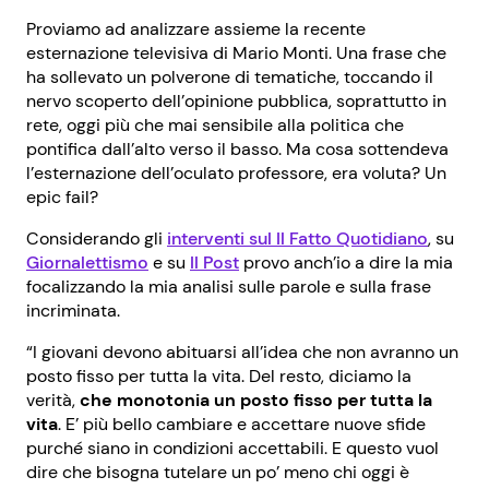
Proviamo ad analizzare assieme la recente
esternazione televisiva di Mario Monti. Una frase che
ha sollevato un polverone di tematiche, toccando il
nervo scoperto dell’opinione pubblica, soprattutto in
rete, oggi più che mai sensibile alla politica che
pontifica dall’alto verso il basso. Ma cosa sottendeva
l’esternazione dell’oculato professore, era voluta? Un
epic fail?
Considerando gli
interventi sul Il Fatto Quotidiano
, su
Giornalettismo
e su
Il Post
provo anch’io a dire la mia
focalizzando la mia analisi sulle parole e sulla frase
incriminata.
“I giovani devono abituarsi all’idea che non avranno un
posto fisso per tutta la vita. Del resto, diciamo la
verità,
che monotonia un posto fisso per tutta la
vita
. E’ più bello cambiare e accettare nuove sfide
purché siano in condizioni accettabili. E questo vuol
dire che bisogna tutelare un po’ meno chi oggi è