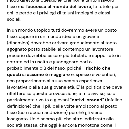
modo diretto la questione, che non è tanto il lavoro
fisso ma l’
accesso al mondo del lavoro
, le tutele per
chi lo perde e i privilegi di taluni impieghi e classi
sociali.
In un mondo utopico tutti dovremmo avere un posto
fisso, oppure in un mondo ideale un giovane
(dinamico) dovrebbe arrivare gradualmente al tanto
agognato posto stabile, al contempo un lavoratore
precario dovrebbe essere più tutelato e supportato in
entrata ed in uscita e guadagnare pari o
probabilmente più del fisso, poiché il
rischio che
questi si assume è maggiore
e, spesso e volentieri,
non proporzionato alla sua scarsa esperienza
lavorativa o alla sua giovane età. E’ la politica che deve
riflettere su questa provocazione, a mio avviso, solo
parzialmente rivolta a giovani “
nativi-precari
” (infelice
definizione) che il più delle volte ambiscono al posto
fisso (con raccomandazione) perché gli viene
insegnato. Un discorso più che altro indirizzato alla
società stessa, che oggi è ancora monotona come il