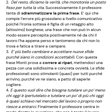
Del resto, diciamo la verità, che monotonia un posto
fisso per tutta la vita
. Successivamente il professore
tenta di
sdrammatizzare la prima frase
. E’ qui che
compie l’errore più grossolano a livello comunicativo
poiché l’ironia sottesa è figlia di un retaggio alto
(altissimo) borghese, una frase che non può in alcun
modo essere percepita positivamente né da chi il
lavoro l’ha appena perso e tantomeno da chi non lo
trova e fatica a tirare a campare.
E’ più bello cambiare e accettare nuove sfide
purché siano in condizioni accettabili
. Con questa
frase Monti prova a
correre ai ripari
, mettendoci una
pezza con una solidissima e concreta ovvietà. Le sfide
professionali sono stimolanti (quasi) per tutti purché
arrivino, purché ve ne siano, a patto di saperle
cogliere.
E questo vuol dire che bisogna tutelare un po’ meno
chi oggi è ipertutelato e tutelare un po’ di più chi oggi
è quasi schiavo nel mercato del lavoro o proprio non
riesce a entrarci
. Finalmente il professore centra in