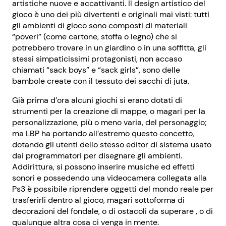
artistiche nuove e accattivanti. Il design artistico del
gioco è uno dei più divertenti e originali mai visti: tutti
gli ambienti di gioco sono composti di materiali
“poveri” (come cartone, stoffa o legno) che si
potrebbero trovare in un giardino o in una soffitta, gli
stessi simpaticissimi protagonisti, non accaso
chiamati “sack boys” e “sack girls”, sono delle
bambole create con il tessuto dei sacchi di juta.
Già prima d’ora alcuni giochi si erano dotati di
strumenti per la creazione di mappe, o magari per la
personalizzazione, più o meno varia, del personaggio;
ma LBP ha portando all’estremo questo concetto,
dotando gli utenti dello stesso editor di sistema usato
dai programmatori per disegnare gli ambienti.
Addirittura, si possono inserire musiche ed effetti
sonori e possedendo una videocamera collegata alla
Ps3 è possibile riprendere oggetti del mondo reale per
trasferirli dentro al gioco, magari sottoforma di
decorazioni del fondale, o di ostacoli da superare , o di
qualunque altra cosa ci venga in mente.