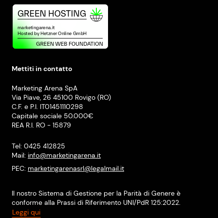
Mettiti in contatto
Marketing Arena SpA
Via Piave, 26 45100 Rovigo (RO)
C.F. e P.I. IT01451110298
Capitale sociale 50.000€
REA R.I. RO - 15879
Tel: 0425 412825
Mail:
info@marketingarena.it
PEC:
marketingarenasrl@legalmail.it
Il nostro Sistema di Gestione per la Parità di Genere è
conforme alla Prassi di Riferimento UNI/PdR 125:2022.
Leggi qui