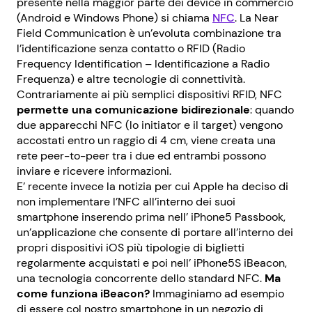
presente nella maggior parte dei device in commercio
(Android e Windows Phone) si chiama
NFC
. La Near
Field Communication è un’evoluta combinazione tra
l’identificazione senza contatto o RFID (Radio
Frequency Identification – Identificazione a Radio
Frequenza) e altre tecnologie di connettività.
Contrariamente ai più semplici dispositivi RFID, NFC
permette una comunicazione bidirezionale
: quando
due apparecchi NFC (lo initiator e il target) vengono
accostati entro un raggio di 4 cm, viene creata una
rete peer-to-peer tra i due ed entrambi possono
inviare e ricevere informazioni.
E’ recente invece la notizia per cui Apple ha deciso di
non implementare l’NFC all’interno dei suoi
smartphone inserendo prima nell’ iPhone5 Passbook,
un’applicazione che consente di portare all’interno dei
propri dispositivi iOS più tipologie di biglietti
regolarmente acquistati e poi nell’ iPhone5S iBeacon,
una tecnologia concorrente dello standard NFC.
Ma
come funziona iBeacon?
Immaginiamo ad esempio
di essere col nostro smartphone in un negozio di