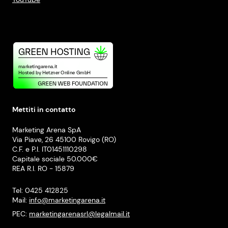
Mettiti in contatto
Marketing Arena SpA
Via Piave, 26 45100 Rovigo (RO)
C.F. e P.I. IT01451110298
Capitale sociale 50.000€
REA R.I. RO - 15879
Tel: 0425 412825
Mail:
info@marketingarena.it
PEC:
marketingarenasrl@legalmail.it