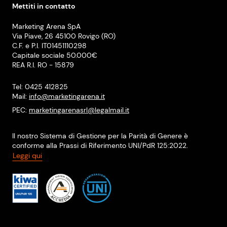
Mettiti in contatto
Marketing Arena SpA
Via Piave, 26 45100 Rovigo (RO)
C.F. e P.I. IT01451110298
Capitale sociale 50.000€
REA R.I. RO - 15879
Tel: 0425 412825
Mail:
info@marketingarena.it
PEC:
marketingarenasrl@legalmail.it
Il nostro Sistema di Gestione per la Parità di Genere è
conforme alla Prassi di Riferimento UNI/PdR 125:2022.
Leggi qui