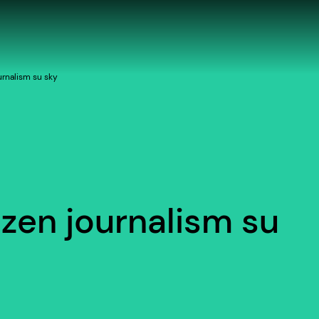
ournalism su sky
tizen journalism su