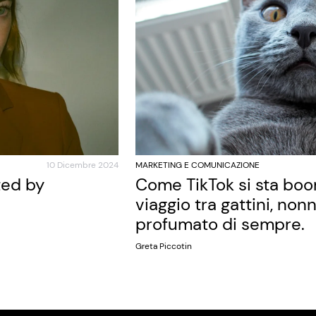
10 Dicembre 2024
MARKETING E COMUNICAZIONE
ted by
Come TikTok si sta bo
viaggio tra gattini, nonn
profumato di sempre.
Greta Piccotin