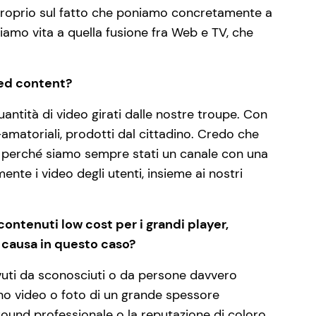
te proprio sul fatto che poniamo concretamente a
diamo vita a quella fusione fra Web e TV, che
ted content?
quantità di video girati dalle nostre troupe. Con
-amatoriali, prodotti dal cittadino. Credo che
e perché siamo sempre stati un canale con una
nte i video degli utenti, insieme ai nostri
contenuti low cost per i grandi player,
 causa in questo caso?
vuti da sconosciuti o da persone davvero
trano video o foto di un grande spessore
ground professionale o la reputazione di coloro