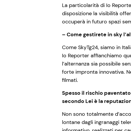
La particolarità di Io Report
disposizione la visibilità of
occuperà in futuro spazi sem
– Come gestirete in sky l’
Come SkyTg24, siamo in Italia
Io Reporter affianchiamo que
l’alternanza sia possibile 
forte impronta innovativa. Ne
filmati.
Spesso il rischio paventato
secondo Lei è la reputazio
Non sono totalmente d’accor
lontane dagli ingranaggi tele
informativo, realizzati per c