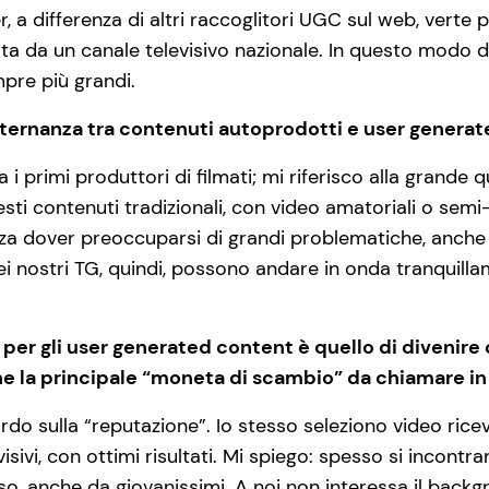
er, a differenza di altri raccoglitori UGC sul web, ver
ferta da un canale televisivo nazionale. In questo modo 
pre più grandi.
alternanza tra contenuti autoprodotti e user genera
 i primi produttori di filmati; mi riferisco alla grande 
sti contenuti tradizionali, con video amatoriali o semi
senza dover preoccuparsi di grandi problematiche, anch
i nostri TG, quindi, possono andare in onda tranquillame
 per gli user generated content è quello di divenire 
ne la principale “moneta di scambio” da chiamare in
do sulla “reputazione”. Io stesso seleziono video rice
visivi, con ottimi risultati. Mi spiego: spesso si incon
aso, anche da giovanissimi. A noi non interessa il back