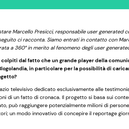
istare Marcello Presicci, responsabile user generated c
 seguito ci racconta. Siamo entrati in contatto con Mar
erata a 360° in merito al fenomeno degli user generate
 colpiti dal fatto che un grande player della comun
logolandia, in particolare per la possibilità di cari
ogetto?
azio televisivo dedicato esclusivamente alle testimonia
ni di un fatto di cronaca. Il progetto si basa sui cont
ato, può raggiungere potenzialmente milioni di person
tori; un modo innovativo di concepire il reportage giorn