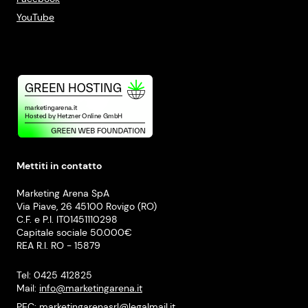
YouTube
Mettiti in contatto
Marketing Arena SpA
Via Piave, 26 45100 Rovigo (RO)
C.F. e P.I. IT01451110298
Capitale sociale 50.000€
REA R.I. RO - 15879
Tel: 0425 412825
Mail:
info@marketingarena.it
PEC:
marketingarenasrl@legalmail.it