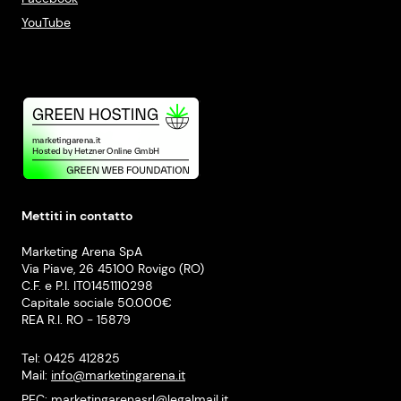
YouTube
Mettiti in contatto
Marketing Arena SpA
Via Piave, 26 45100 Rovigo (RO)
C.F. e P.I. IT01451110298
Capitale sociale 50.000€
REA R.I. RO - 15879
Tel: 0425 412825
Mail:
info@marketingarena.it
PEC:
marketingarenasrl@legalmail.it