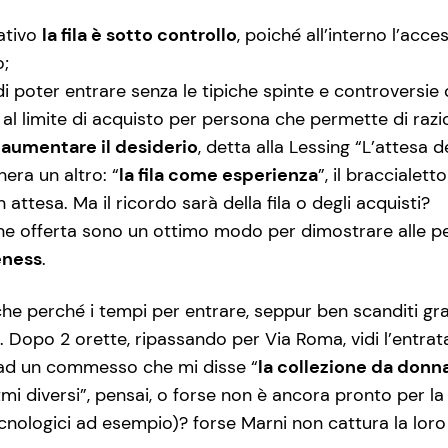
zativo
la fila è sotto controllo
, poiché all’interno l’acc
o;
i poter entrare senza le tipiche spinte e controversie 
al limite di acquisto per persona che permette di razio
 aumentare il desiderio
, detta alla Lessing “L’attesa d
era un altro: “
la fila come esperienza
”, il braccialet
in attesa. Ma il ricordo sarà della fila o degli acquisti?
ione offerta sono un ottimo modo per dimostrare alle p
eness
.
e perché i tempi per entrare, seppur ben scanditi grazi
 Dopo 2 orette, ripassando per Via Roma, vidi l’entra
 ad un commesso che mi disse “
la collezione da donna
i diversi”, pensai, o forse non è ancora pronto per la 
tecnologici ad esempio)? forse Marni non cattura la lor