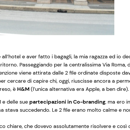
ll’hotel e aver fatto i bagagli, la mia ragazza ed io d
i ritorno. Passeggiando per la centralissima Via Roma,
ttenzione viene attirata dalle 2 file ordinate disposte dav
er cercare di capire chi, oggi, riuscisse ancora a permet
reso, è
H&M
(l’unica alternativa era Apple, a ben dire).
 e delle sue
partecipazioni in Co-branding
, ma ero i
a stava succedendo. Le 2 file erano molto calme e non v
oco chiare, che dovevo assolutamente risolvere e così 