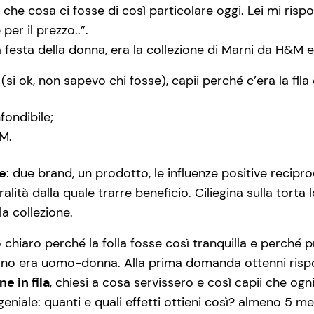
he cosa ci fosse di così particolare oggi. Lei mi rispo
per il prezzo..”.
la festa della donna, era la collezione di Marni da H&M
 (si ok, non sapevo chi fosse), capii perché c’era la fil
fondibile;
&M.
e
: due brand, un prodotto, le influenze positive reci
ralità dalla quale trarre beneficio. Ciliegina sulla torta 
a collezione.
hiaro perché la folla fosse così tranquilla e perché p
Torino era uomo-donna. Alla prima domanda ottenni ris
ne in fila
, chiesi a cosa servissero e così capii che ogni
iale: quanti e quali effetti ottieni così? almeno 5 m