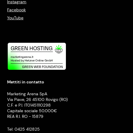
Instagram
Facebook
YouTube
Mettiti in contatto
Marketing Arena SpA
Via Piave, 26 45100 Rovigo (RO)
C.F. e P.I. IT01451110298
Capitale sociale 50.000€
REA R.I. RO - 15879
Tel: 0425 412825